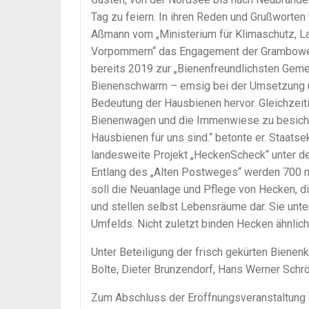
Tag zu feiern. In ihren Reden und Grußworten
Aßmann vom „Ministerium für Klimaschutz, L
Vorpommern“ das Engagement der Grambower u
bereits 2019 zur „Bienenfreundlichsten Geme
Bienenschwarm – emsig bei der Umsetzung und
Bedeutung der Hausbienen hervor. Gleichzeitig
Bienenwagen und die Immenwiese zu besicht
Hausbienen für uns sind.“ betonte er. Staat
landesweite Projekt „HeckenScheck“ unter d
Entlang des „Alten Postweges“ werden 700 m 
soll die Neuanlage und Pflege von Hecken, 
und stellen selbst Lebensräume dar. Sie unt
Umfelds. Nicht zuletzt binden Hecken ähnlich 
Unter Beteiligung der frisch gekürten Biene
Bolte, Dieter Brunzendorf, Hans Werner Schr
Zum Abschluss der Eröffnungsveranstaltung d