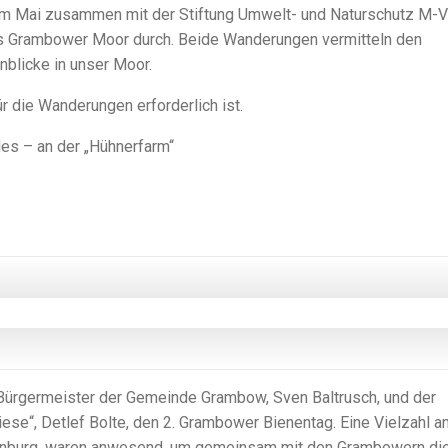
 im Mai zusammen mit der Stiftung Umwelt- und Naturschutz M-V
s Grambower Moor durch. Beide Wanderungen vermitteln den
nblicke in unser Moor.
r die Wanderungen erforderlich ist.
es – an der „Hühnerfarm“
 Bürgermeister der Gemeinde Grambow, Sven Baltrusch, und der
iese“, Detlef Bolte, den 2. Grambower Bienentag. Eine Vielzahl a
enburg, waren anwesend, um gemeinsam mit den Grambowern di