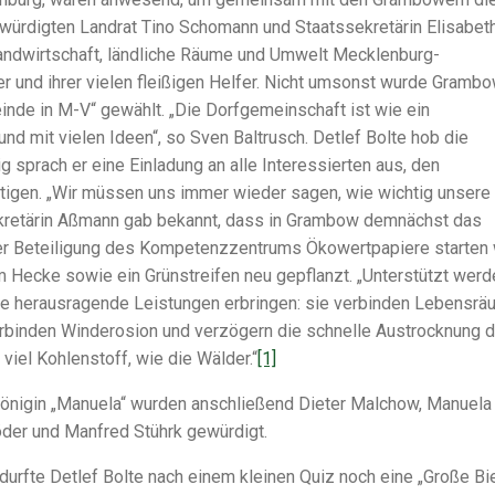
 würdigten Landrat Tino Schomann und Staatssekretärin Elisabet
andwirtschaft, ländliche Räume und Umwelt Mecklenburg-
nd ihrer vielen fleißigen Helfer. Nicht umsonst wurde Gramb
inde in M-V“ gewählt. „Die Dorfgemeinschaft ist wie ein
 mit vielen Ideen“, so Sven Baltrusch. Detlef Bolte hob die
 sprach er eine Einladung an alle Interessierten aus, den
igen. „Wir müssen uns immer wieder sagen, wie wichtig unsere
sekretärin Aßmann gab bekannt, dass in Grambow demnächst das
er Beteiligung des Kompetenzzentrums Ökowertpapiere starten 
Hecke sowie ein Grünstreifen neu gepflanzt. „Unterstützt werd
die herausragende Leistungen erbringen: sie verbinden Lebensr
erbinden Winderosion und verzögern die schnelle Austrocknung 
viel Kohlenstoff, wie die Wälder.“
[1]
nkönigin „Manuela“ wurden anschließend Dieter Malchow, Manuela
öder und Manfred Stührk gewürdigt.
urfte Detlef Bolte nach einem kleinen Quiz noch eine „Große Bi