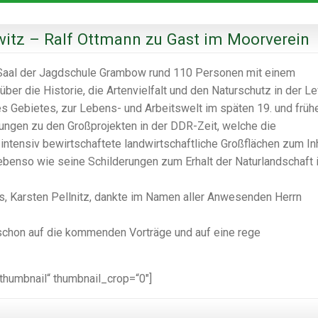
witz – Ralf Ottmann zu Gast im Moorverein
 Saal der Jagdschule Grambow rund 110 Personen mit einem
ber die Historie, die Artenvielfalt und den Naturschutz in der Le
s Gebietes, zur Lebens- und Arbeitswelt im späten 19. und früh
rungen zu den Großprojekten in der DDR-Zeit, welche die
tensiv bewirtschaftete landwirtschaftliche Großflächen zum In
ebenso wie seine Schilderungen zum Erhalt der Naturlandschaft 
 Karsten Pellnitz, dankte im Namen aller Anwesenden Herrn
schon auf die kommenden Vorträge und auf eine rege
_thumbnail“ thumbnail_crop=“0″]