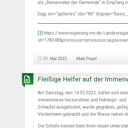
als „Bienenvater der Gemeinde“ in Empfang 
[ngg src=“galleries“ ids=“86″ display=“basic
[1]
https://www.regierung-mv.de/Landesregie
id=178248&processor=processor.sa.pressem
21. Mai 2022
Maik Pegel
Fleißige Helfer auf der Immen
Am Samstag, den 14.05.2022, trafen sich ein
Immenwiese herzurichten und frühlings- und 
Schaufel ausgerüstet, wurde gegraben, gefe
Vordermann gebracht und die Wiese neben d
Die Schafe können bald ihren neuen Untersta