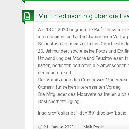
Multimediavortrag über die Le
Am 18.01.2023 begeisterte Ralf Ottmann im
interessanten und aufschlussreichen Vortrag ü
Seine Ausführungen zur frühen Geschichte de
20. Jahrhundert sowie seine Fotos und Erklä
Umwandlung der Moore und Feuchtwiesen in in
hatten, berührten berührten die Anwesenden 
der neueren Zeit.
Der Vorsitzende des Grambower Moorvereins,
Ottmann für seinen interessanten Vortrag.
Die Mitglieder des Moorvereins freuen sich 
Besucherbeteiligung.
[ngg src=“galleries“ ids=“89″ display=“basic
21. Januar 2023
Maik Pegel