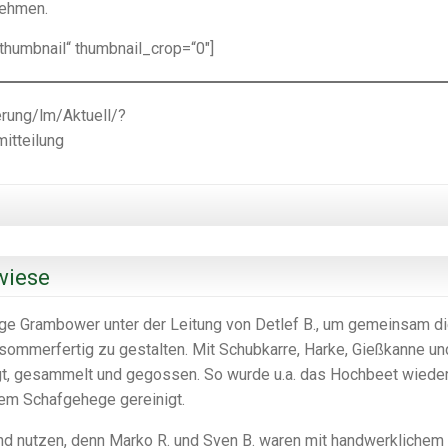
nehmen.
_thumbnail“ thumbnail_crop=“0″]
rung/lm/Aktuell/?
itteilung
wiese
ige Grambower unter der Leitung von Detlef B., um gemeinsam d
sommerfertig zu gestalten. Mit Schubkarre, Harke, Gießkanne un
gt, gesammelt und gegossen. So wurde u.a. das Hochbeet wieder
em Schafgehege gereinigt.
nd nutzen, denn Marko R. und Sven B. waren mit handwerklichem