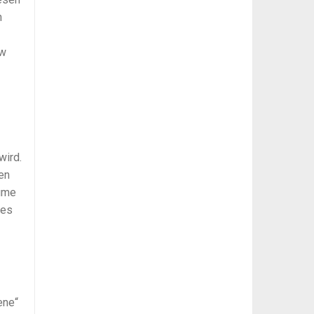
h
ow
wird.
en
äume
des
ene“