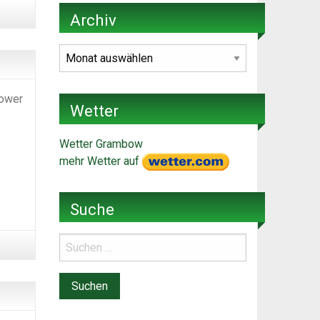
Archiv
Archiv
bower
Wetter
Wetter Grambow
mehr Wetter auf
Suche