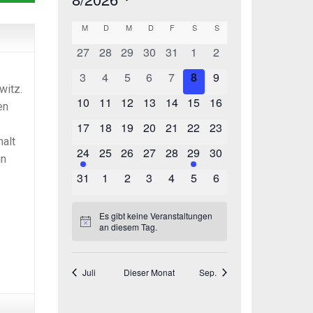
witz.
en
halt
in