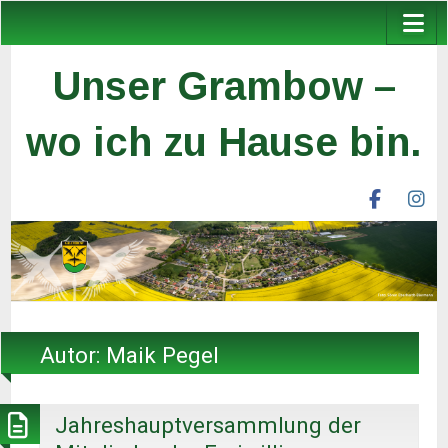
Unser Grambow –
wo ich zu Hause bin.
facebook
ins
unser
un
grambow
gr
ev
ev
Autor:
Maik Pegel
Jahreshauptversammlung der