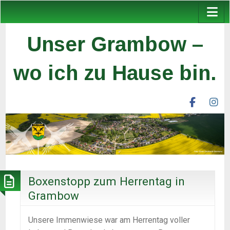
Unser Grambow –
wo ich zu Hause bin.
facebook
ins
unser
un
grambow
gr
ev
ev
Boxenstopp zum Herrentag in
Grambow
Unsere Immenwiese war am Herrentag voller