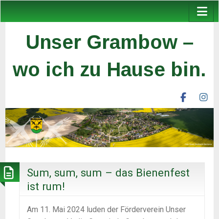
Unser Grambow –
wo ich zu Hause bin.
facebook
ins
unser
un
grambow
gr
ev
ev
Sum, sum, sum – das Bienenfest
ist rum!
Am 11. Mai 2024 luden der Förderverein Unser