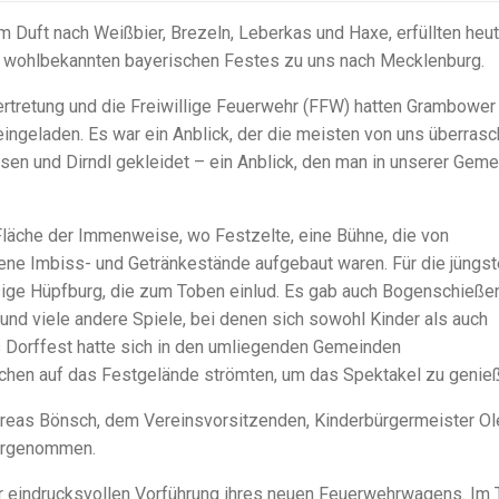
m Duft nach Weißbier, Brezeln, Leberkas und Haxe, erfüllten heu
 wohlbekannten bayerischen Festes zu uns nach Mecklenburg.
rtretung und die Freiwillige Feuerwehr (FFW) hatten Grambower
ingeladen. Es war ein Anblick, der die meisten von uns überrasc
en und Dirndl gekleidet – ein Anblick, den man in unserer Gem
 Fläche der Immenweise, wo Festzelte, eine Bühne, die von
ene Imbiss- und Getränkestände aufgebaut waren. Für die jüngs
sige Hüpfburg, die zum Toben einlud. Es gab auch Bogenschießen
nd viele andere Spiele, bei denen sich sowohl Kinder als auch
 Dorffest hatte sich in den umliegenden Gemeinden
hen auf das Festgelände strömten, um das Spektakel zu genie
reas Bönsch, dem Vereinsvorsitzenden, Kinderbürgermeister Ol
vorgenommen.
r eindrucksvollen Vorführung ihres neuen Feuerwehrwagens. Im