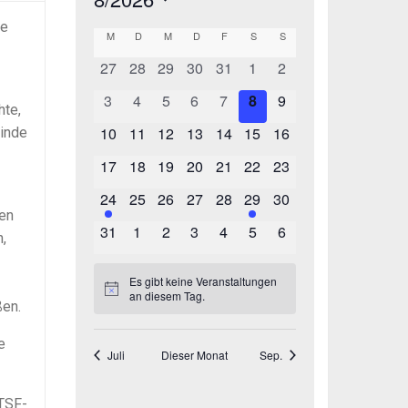
te
hte,
einde
ten
,
ßen.
e
 TSF-