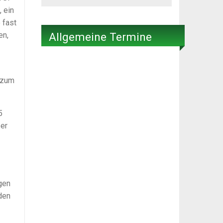
 ein
 fast
Allgemeine Termine
en,
 zum
5
 er
gen
den