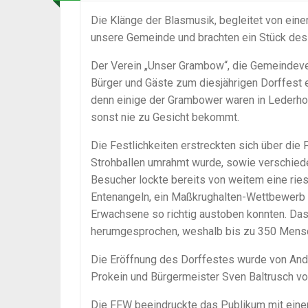
Die Klänge der Blasmusik, begleitet von eine
unsere Gemeinde und brachten ein Stück des
Der Verein „Unser Grambow“, die Gemeindeve
Bürger und Gäste zum diesjährigen Dorffest e
denn einige der Grambower waren in Lederhos
sonst nie zu Gesicht bekommt.
Die Festlichkeiten erstreckten sich über die
Strohballen umrahmt wurde, sowie verschied
Besucher lockte bereits von weitem eine rie
Entenangeln, ein Maßkrughalten-Wettbewerb u
Erwachsene so richtig austoben konnten. Das
herumgesprochen, weshalb bis zu 350 Mensc
Die Eröffnung des Dorffestes wurde von And
Prokein und Bürgermeister Sven Baltrusch 
Die FFW beeindruckte das Publikum mit eine