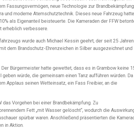
itern Fassungsvermögen, neue Technologie zur Brandbekämpfung,
ra und moderne Atemschutztechnik. Dieses neue Fahrzeug hatte
10% als Eigenanteil beisteuerte. Die Kameraden der FFW betont
t erheblich verbessere.
ahrzeugs wurde auch Michael Kessin geehrt, der seit 25 Jahren
 mit dem Brandschutz-Ehrenzeichen in Silber ausgezeichnet und
 Der Bürgermeister hatte gewettet, dass es in Grambow keine 1
l geben würde, die gemeinsam einen Tanz aufführen würden. Da
oßem Applaus seinen Wetteinsatz, ein Fass Freibier, an die
W das Vorgehen bei einer Brandbekämpfung. Zu
brennendem Fett „mit Wasser gelöscht“, wodurch die Auswirkun
Zuschauer spürbar waren. Anschließend präsentierten die Kamera
n in Aktion.