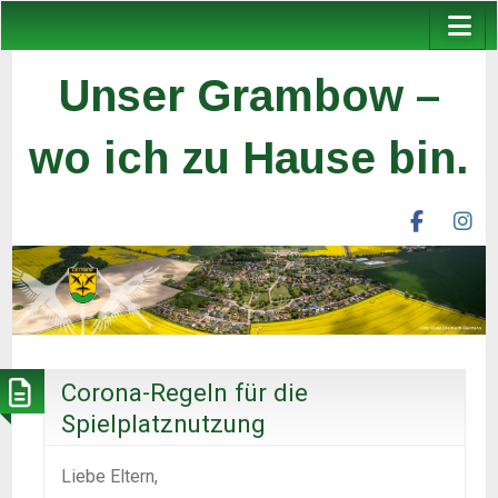
Unser Grambow –
wo ich zu Hause bin.
facebook
ins
unser
un
grambow
gr
ev
ev
Corona-Regeln für die
Spielplatznutzung
Liebe Eltern,