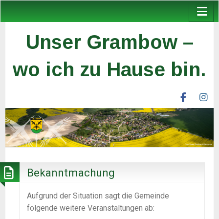
Unser Grambow –
wo ich zu Hause bin.
facebook
ins
unser
un
grambow
gr
ev
ev
Bekanntmachung
Aufgrund der Situation sagt die Gemeinde
folgende weitere Veranstaltungen ab: