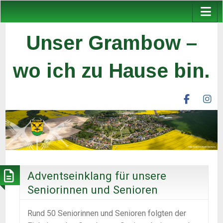
Unser Grambow –
wo ich zu Hause bin.
facebook
ins
unser
un
grambow
gr
ev
ev
Adventseinklang für unsere
Seniorinnen und Senioren
Rund 50 Seniorinnen und Senioren folgten der