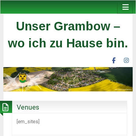
Unser Grambow –
wo ich zu Hause bin.
facebook
ins
unser
un
grambow
gr
ev
ev
Venues
[em_sites]