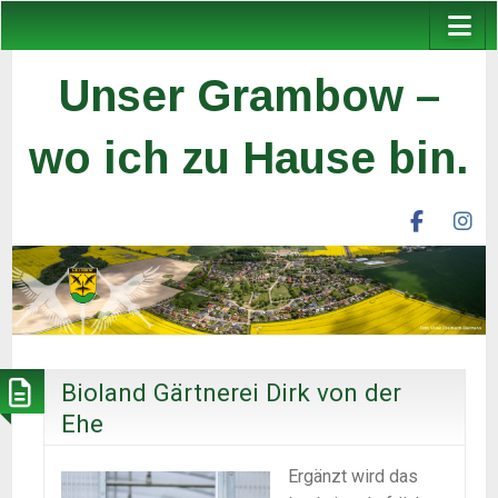
Unser Grambow –
wo ich zu Hause bin.
facebook
ins
unser
un
grambow
gr
ev
ev
Bioland Gärtnerei Dirk von der
Ehe
Ergänzt wird das