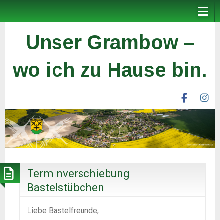
Unser Grambow –
wo ich zu Hause bin.
facebook
ins
unser
un
grambow
gr
ev
ev
Terminverschiebung
Bastelstübchen
Liebe Bastelfreunde,