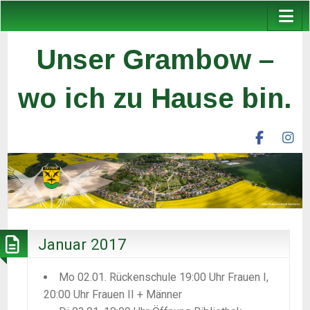
Unser Grambow –
wo ich zu Hause bin.
facebook
ins
unser
un
grambow
gr
ev
ev
Januar 2017
Mo 02.01. Rückenschule 19:00 Uhr Frauen I,
20:00 Uhr Frauen II + Männer