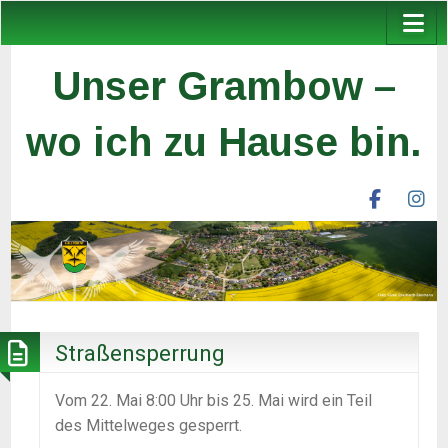
Unser Grambow –
wo ich zu Hause bin.
facebook
ins
unser
un
grambow
gr
ev
ev
Straßensperrung
Vom 22. Mai 8:00 Uhr bis 25. Mai wird ein Teil
des Mittelweges gesperrt.