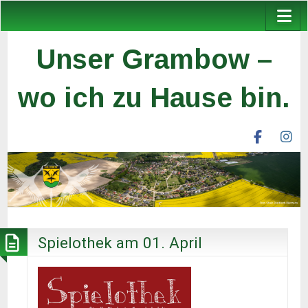
Unser Grambow –
wo ich zu Hause bin.
facebook
ins
unser
un
grambow
gr
ev
ev
Spielothek am 01. April