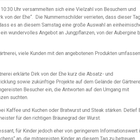
m 10:30 Uhr versammelten sich eine Vielzahl von Besuchern und
rk von der Ehe“. Die Nummernschilder verrieten, dass dieser Ta
, dass es an diesem Samstag eine große Auswahl an einheimisch
 ein wundervolles Angebot an Jungpflanzen, von der Aubergine b
iogärtnerei, viele Kunden mit den angebotenen Produkten umfasse
nerei erklärte Dirk von der Ehe kurz die Absatz- und
icklung sowie zukünftige Projekte auf dem Gelände der Gärtnere
 angereisten Besucher ein, die Antworten auf den Umgang mit
zen suchten.
i Kaffee und Kuchen oder Bratwurst und Steak stärken. Detlef 
eister für den richtigen Bräunegrad der Wurst.
essant, für Kinder jedoch eher von geringerem Informationswert i
hens“ an, die mitgereisten Kinder an diesem Tag zu betreuen.