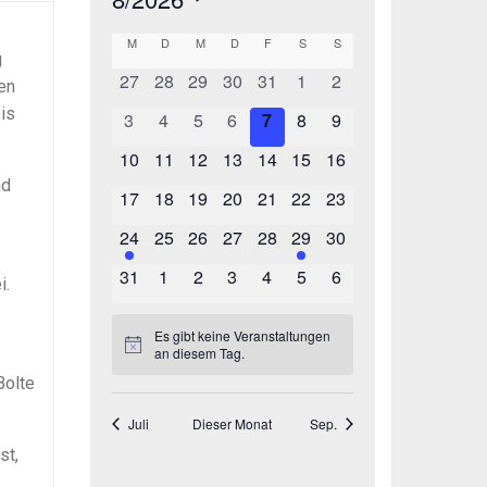
g
en
is
nd
i.
Bolte
st,