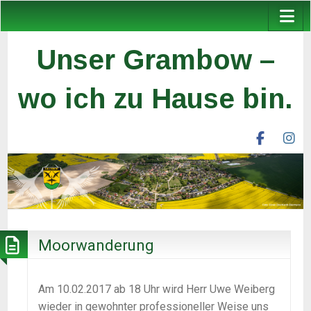
Unser Grambow –
wo ich zu Hause bin.
facebook
ins
unser
un
grambow
gr
ev
ev
Moorwanderung
Am 10.02.2017 ab 18 Uhr wird Herr Uwe Weiberg
wieder in gewohnter professioneller Weise uns