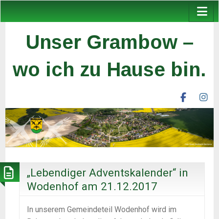
Unser Grambow –
wo ich zu Hause bin.
facebook
ins
unser
un
grambow
gr
ev
ev
„Lebendiger Adventskalender“ in
Wodenhof am 21.12.2017
In unserem Gemeindeteil Wodenhof wird im