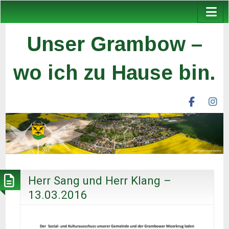
Unser Grambow –
wo ich zu Hause bin.
facebook
ins
unser
un
grambow
gr
ev
ev
Herr Sang und Herr Klang –
13.03.2016