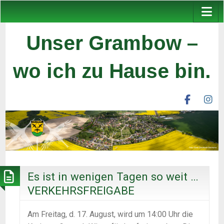
Unser Grambow –
wo ich zu Hause bin.
facebook
ins
unser
un
grambow
gr
ev
ev
Es ist in wenigen Tagen so weit …
VERKEHRSFREIGABE
Am Freitag, d. 17. August, wird um 14:00 Uhr die