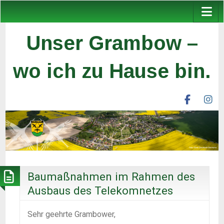
Unser Grambow –
wo ich zu Hause bin.
facebook
ins
unser
un
grambow
gr
ev
ev
Baumaßnahmen im Rahmen des
Ausbaus des Telekomnetzes
Sehr geehrte Grambower,