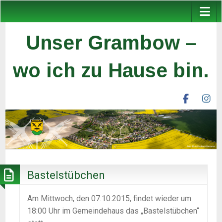
Unser Grambow –
wo ich zu Hause bin.
facebook
ins
unser
un
grambow
gr
ev
ev
Bastelstübchen
Am Mittwoch, den 07.10.2015, findet wieder um
18:00 Uhr im Gemeindehaus das „Bastelstübchen“