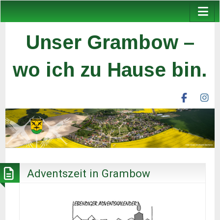
Unser Grambow –
wo ich zu Hause bin.
facebook
ins
unser
un
grambow
gr
ev
ev
Adventszeit in Grambow