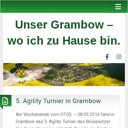
Unser Grambow –
wo ich zu Hause bin.
facebook
ins
unser
un
grambow
gr
ev
ev
5. Agility Turnier in Grambow
Am Wochenende vom 07.05. – 08.05.2016 fand in
Grambow das 5. Agility Turnier des Brüsewitzer