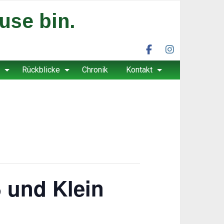
use bin.
facebookseite
instagramprofi
unser
unser
Rückblicke
Chronik
Kontakt
grambow
grambow
ev
ev
 und Klein