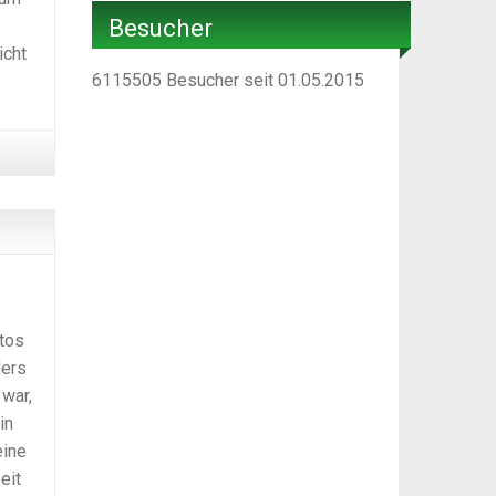
Besucher
icht
6115505
Besucher seit 01.05.2015
tos
ders
 war,
in
eine
eit