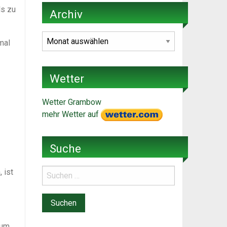
ls zu
Archiv
Archiv
mal
Wetter
Wetter Grambow
mehr Wetter auf
Suche
 ist
zum