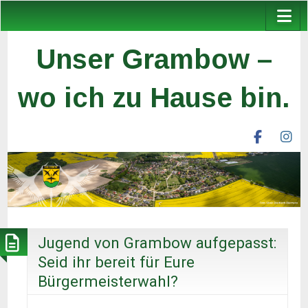
Unser Grambow –
wo ich zu Hause bin.
facebook
ins
unser
un
grambow
gr
ev
ev
Jugend von Grambow aufgepasst:
Seid ihr bereit für Eure
Bürgermeisterwahl?