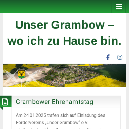
Unser Grambow –
wo ich zu Hause bin.
facebook
ins
unser
un
grambow
gr
ev
ev
Grambower Ehrenamtstag
Am 24.01.2025 trafen sich auf Einladung des
Fördervereins „Unser Grambow“ e.V.